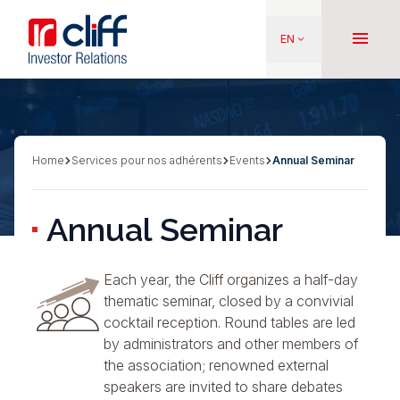
Skip
Aller directement au contenu
to
menu
EN
keyboard_arrow_down
main
content
Home
Services pour nos adhérents
Events
Annual Seminar
Breadcrumb
Annual Seminar
Each year, the Cliff organizes a half-day
thematic seminar, closed by a convivial
cocktail reception. Round tables are led
by administrators and other members of
the association; renowned external
speakers are invited to share debates