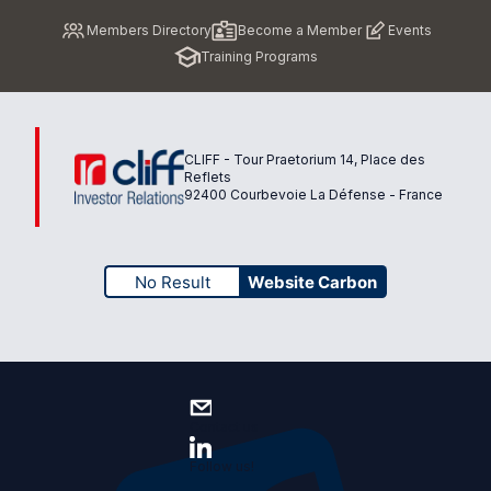
Pied
Members Directory
Become a Member
Events
de
Training Programs
page
CLIFF - Tour Praetorium 14, Place des
Reflets
92400 Courbevoie La Défense - France
No Result
Website Carbon
Contact us
Follow us!