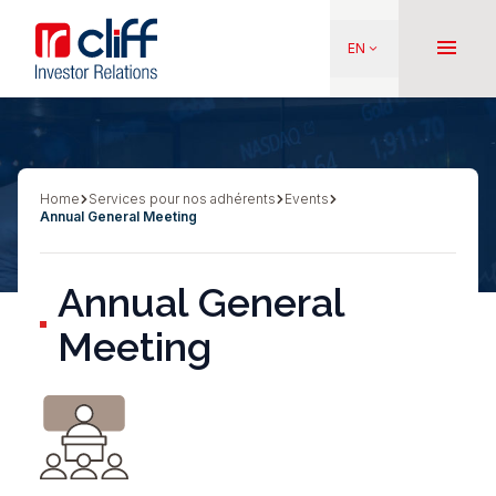
Skip
Aller directement au contenu
to
menu
EN
keyboard_arrow_down
main
content
Home
Services pour nos adhérents
Events
Breadcrumb
Annual General Meeting
Annual General
Meeting