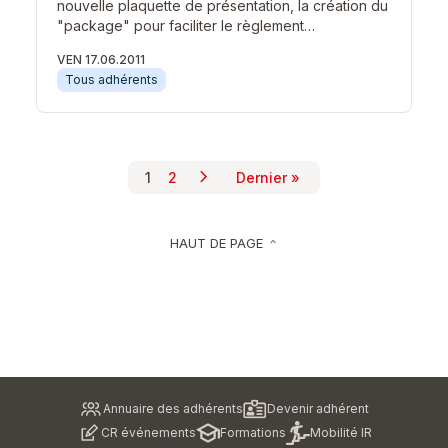
nouvelle plaquette de présentation, la création du
"package" pour faciliter le règlement…
VEN 17.06.2011
Tous adhérents
chevron_right
Pagination
1
2
Dernier »
Page suivante
Page courante
Page
Dernière page
HAUT DE PAGE
keyboard_arrow_up
Pied
Annuaire des adhérents
Devenir adhérent
de
CR événements
Formations
Mobilité IR
page