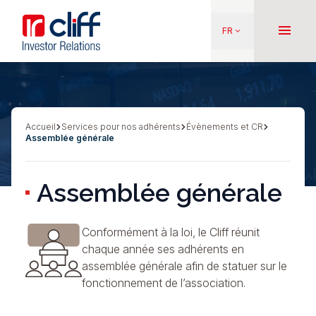
Aller
Aller directement au contenu
au
menu
FR
keyboard_arrow_down
contenu
principal
Accueil
Services pour nos adhérents
Évènements et CR
Fil
Assemblée générale
d'Ariane
Assemblée générale
Conformément à la loi, le Cliff réunit
chaque année ses adhérents en
assemblée générale afin de statuer sur le
fonctionnement de l’association.