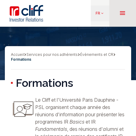
Aller
Aller directement au contenu
au
menu
FR
keyboard_arrow_down
contenu
principal
Accueil
Services pour nos adhérents
Évènements et CR
Fil
Formations
d'Ariane
Formations
Le Cliff et l'Université Paris Dauphine -
PSL
organisent chaque année des
réunions d'information pour présenter les
programmes
IR
Basics
et
IR
Fundamentals
, des réunions d'
alumni
et