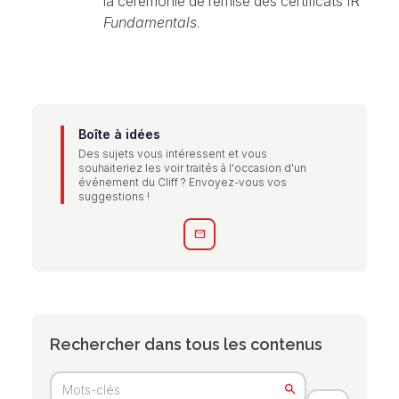
la cérémonie de remise des certificats IR
Fundamentals
.
Boîte à idées
Des sujets vous intéressent et vous
souhaiteriez les voir traités à l'occasion d'un
événement du Cliff ? Envoyez-vous vos
suggestions !
mail
Rechercher dans tous les contenus