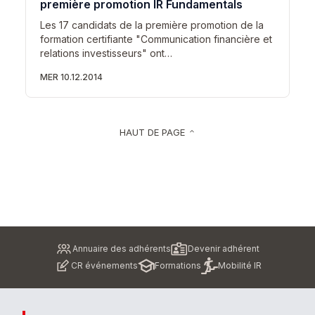
première promotion IR Fundamentals
Les 17 candidats de la première promotion de la
formation certifiante "Communication financière et
relations investisseurs" ont…
MER 10.12.2014
HAUT DE PAGE
keyboard_arrow_up
Pied
Annuaire des adhérents
Devenir adhérent
de
CR événements
Formations
Mobilité IR
page