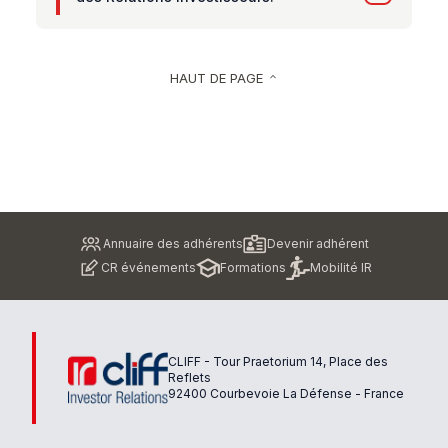
HAUT DE PAGE
keyboard_arrow_up
Pied
Annuaire des adhérents
Devenir adhérent
de
CR événements
Formations
Mobilité IR
page
CLIFF - Tour Praetorium 14, Place des
Reflets
92400 Courbevoie La Défense - France