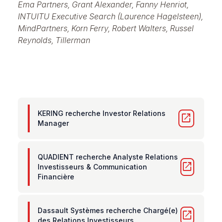
Ema Partners
,
Grant Alexander
,
Fanny Henriot
,
INTUITU Executive Search (Laurence Hagelsteen)
,
MindPartners
,
Korn Ferry
,
Robert Walters
,
Russel
Reynolds
,
Tillerman
KERING recherche Investor Relations
open_in_new
Manager
QUADIENT recherche Analyste Relations
open_in_new
Investisseurs & Communication
Financière
Dassault Systèmes recherche Chargé(e)
open_in_new
des Relations Investisseurs.