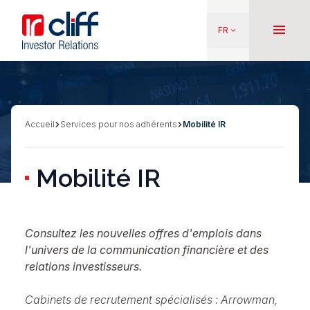
Aller
Aller directement au contenu
au
menu
FR
keyboard_arrow_down
contenu
principal
Accueil
Services pour nos adhérents
Mobilité IR
Fil
d'Ariane
Mobilité IR
Consultez les nouvelles offres d'emplois dans
l'univers de la communication financière et des
relations investisseurs.
Cabinets de recrutement spécialisés :
Arrowman
,