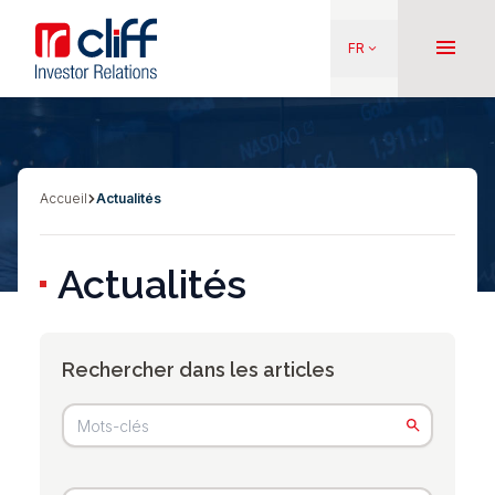
Aller
Aller directement au contenu
au
menu
FR
keyboard_arrow_down
contenu
principal
Accueil
Actualités
Fil
d'Ariane
Actualités
Rechercher dans les articles