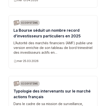
description
mer 15.04.2026
ECOSYSTÈME
La Bourse séduit un nombre record
d’investisseurs particuliers en 2025
L’Autorité des marchés financiers (AMF) publie une
version enrichie de son tableau de bord trimestriel
des investisseurs actifs en…
description
mer 25.03.2026
ECOSYSTÈME
Typologie des intervenants sur le marché
actions français
Dans le cadre de sa mission de surveillance,