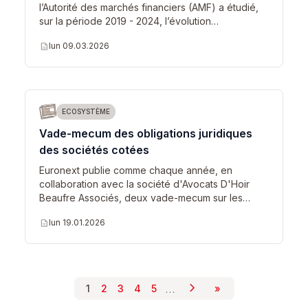
l’Autorité des marchés financiers (AMF) a étudié,
sur la période 2019 - 2024, l’évolution…
description
lun 09.03.2026
ECOSYSTÈME
Vade-mecum des obligations juridiques
des sociétés cotées
Euronext publie comme chaque année, en
collaboration avec la société d'Avocats D'Hoir
Beaufre Associés, deux vade-mecum sur les…
description
lun 19.01.2026
chevron_right
Pagination
…
1
2
3
4
5
»
Page suivante
Page courante
Page
Page
Page
Page
Dernière page