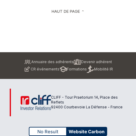
HAUT DE PAGE
keyboard_arrow_up
Pied
Annuaire des adhérents
Devenir adhérent
de
CR événements
Formations
Mobilité IR
page
CLIFF - Tour Praetorium 14, Place des
Reflets
92400 Courbevoie La Défense - France
No Result
Website Carbon