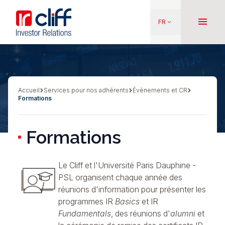
Aller
Aller directement au contenu
au
menu
FR
keyboard_arrow_down
contenu
principal
Accueil
Services pour nos adhérents
Évènements et CR
Fil
Formations
d'Ariane
Formations
Le Cliff et l'Université Paris Dauphine -
PSL
organisent chaque année des
réunions d'information pour présenter les
programmes
IR
Basics
et
IR
Fundamentals
, des réunions d'
alumni
et