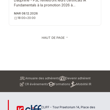
Dauphine - PSL remettront leurs certificats IR
Fundamentals à la promotion 2026 à…
MAR 08.12.2026
calendar_month
18:00
>
20:00
HAUT DE PAGE
keyboard_arrow_up
Pied
Annuaire des adhérents
Devenir adhérent
de
CR événements
Formations
Mobilité IR
page
CLIFF - Tour Praetorium 14, Place des