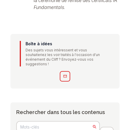
la cérémonie de remise des certificats IR
Fundamentals
.
Boîte à idées
Des sujets vous intéressent et vous
souhaiteriez les voir traités à l'occasion d'un
événement du Cliff ? Envoyez-vous vos
suggestions !
mail
Rechercher dans tous les contenus