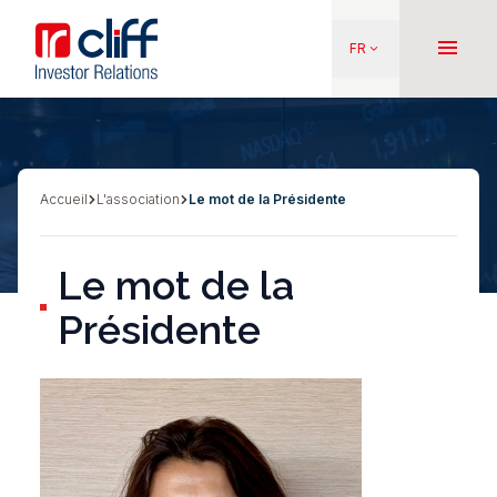
Aller
Aller directement au contenu
au
menu
FR
keyboard_arrow_down
contenu
principal
Accueil
L'association
Le mot de la Présidente
Fil
d'Ariane
Le mot de la
Présidente