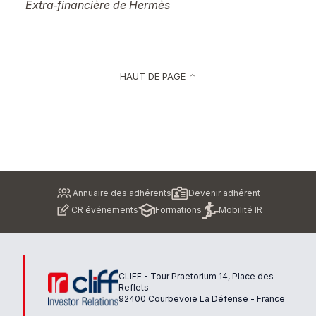
Extra‑financière de Hermès
HAUT DE PAGE
keyboard_arrow_up
Pied
Annuaire des adhérents
Devenir adhérent
de
CR événements
Formations
Mobilité IR
page
CLIFF - Tour Praetorium 14, Place des
Reflets
92400 Courbevoie La Défense - France