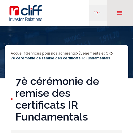
Aller
Aller directement au contenu
au
menu
FR
keyboard_arrow_down
contenu
principal
Accueil
Services pour nos adhérents
Évènements et CR
Fil
7è cérémonie de remise des certificats IR Fundamentals
d'Ariane
7è cérémonie de
remise des
certificats IR
Fundamentals