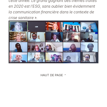
cette année. Le grand gagnant des thèmes traités
en 2020 est l’ESG, sans oublier bien évidemment
la communication financière dans le contexte de
crise sanitaire
».
HAUT DE PAGE
keyboard_arrow_up