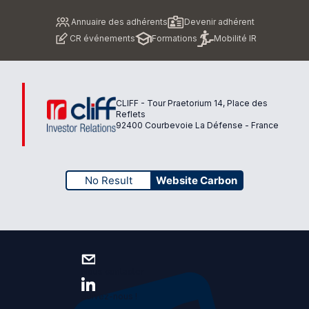
Pied
Annuaire des adhérents
Devenir adhérent
de
CR événements
Formations
Mobilité IR
page
CLIFF - Tour Praetorium 14, Place des
Reflets
92400 Courbevoie La Défense - France
No Result
Website Carbon
Nous contacter
Suivez-nous !