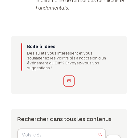
la cérémonie de remise des certificats IR
Fundamentals
.
Boîte à idées
Des sujets vous intéressent et vous
souhaiteriez les voir traités à l'occasion d'un
événement du Cliff ? Envoyez-vous vos
suggestions !
mail
Rechercher dans tous les contenus