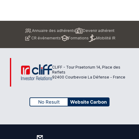
Pied
Annuaire des adhérents
Devenir adhérent
de
CR événements
Formations
Mobilité IR
page
CLIFF - Tour Praetorium 14, Place des
Reflets
92400 Courbevoie La Défense - France
No Result
Website Carbon