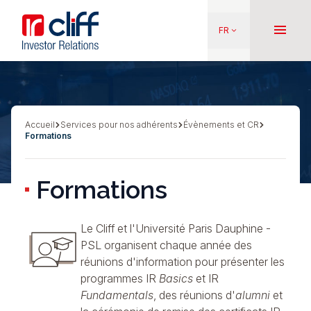
Aller
Aller directement au contenu
au
menu
FR
keyboard_arrow_down
contenu
principal
Accueil
Services pour nos adhérents
Évènements et CR
Fil
Formations
d'Ariane
Formations
Le Cliff et l'Université Paris Dauphine -
PSL
organisent chaque année des
réunions d'information pour présenter les
programmes
IR
Basics
et
IR
Fundamentals
, des réunions d'
alumni
et