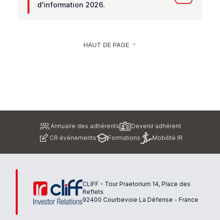
d'information 2026.
HAUT DE PAGE
keyboard_arrow_up
Pied
Annuaire des adhérents
Devenir adhérent
de
CR événements
Formations
Mobilité IR
page
CLIFF - Tour Praetorium 14, Place des
Reflets
92400 Courbevoie La Défense - France