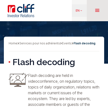
Skip
Aller directement au contenu
to
menu
EN
keyboard_arrow_down
main
content
Home
Services pour nos adhérents
Events
Flash decoding
Breadcrumb
Flash decoding
Flash decoding are held in
videoconference, on regulatory topics,
topics of daily organization, relations with
markets or current issues of the
ecosystem. They are led by experts,
associate members or guests of the