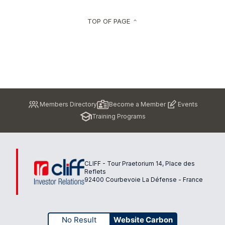
TOP OF PAGE
keyboard_arrow_up
Pied
Members Directory
Become a Member
Events
de
Training Programs
page
CLIFF - Tour Praetorium 14, Place des
Reflets
92400 Courbevoie La Défense - France
No Result
Website Carbon