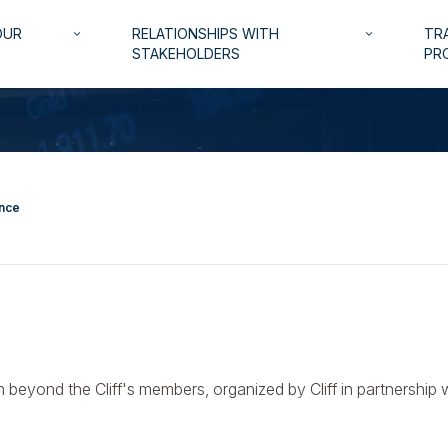
OUR
RELATIONSHIPS WITH
TRA
keyboard_arrow_down
keyboard_arrow_down
STAKEHOLDERS
PR
nce
eyond the Cliff's members, organized by Cliff in partnership 