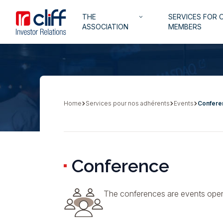
Skip
Aller directement au contenu
Navigation
THE
SERVICES FOR 
to
keyboard_arrow_down
principale
ASSOCIATION
MEMBERS
main
content
Home
Services pour nos adhérents
Events
Confere
Breadcrumb
Conference
The conferences are events open b