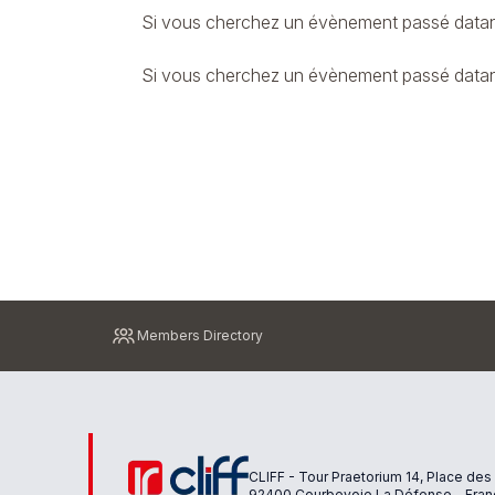
Si vous cherchez un évènement passé datant
Si vous cherchez un évènement passé datant 
Pied
Members Directory
de
page
CLIFF - Tour Praetorium 14, Place des
92400 Courbevoie La Défense - Fran