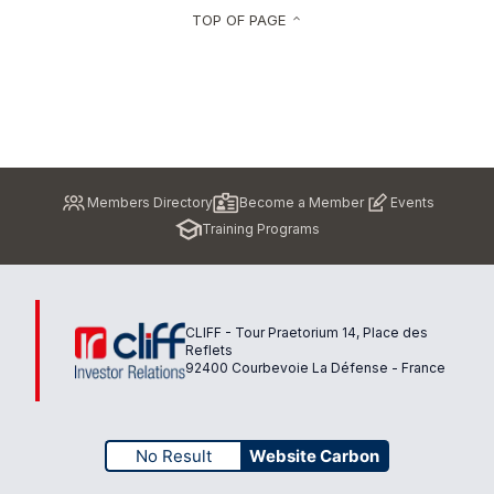
TOP OF PAGE
keyboard_arrow_up
Pied
Members Directory
Become a Member
Events
de
Training Programs
page
CLIFF - Tour Praetorium 14, Place des
Reflets
92400 Courbevoie La Défense - France
No Result
Website Carbon