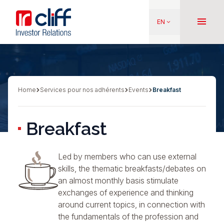
Skip
Aller directement au contenu
to
menu
EN
keyboard_arrow_down
main
content
Home
Services pour nos adhérents
Events
Breakfast
Breadcrumb
Breakfast
Led by members who can use external
skills, the thematic breakfasts/debates on
an almost monthly basis stimulate
exchanges of experience and thinking
around current topics, in connection with
the fundamentals of the profession and