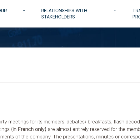
OUR
RELATIONSHIPS WITH
TRA
keyboard_arrow_down
keyboard_arrow_down
STAKEHOLDERS
PR
hirty meetings for its members: debates/ breakfasts, flash deco
tings
(in French only)
are almost entirely reserved for the memb
ents of the company. The presentations, minutes or correspon