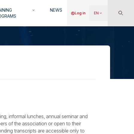
INING
NEWS
keyboard_arrow_down
Menu
account_circle
Log in
EN
keyboard_arrow_down
OGRAMS
du
compte
de
l'utilisateur
ding, informal lunches, annual seminar and
ers of the association or open to their
ding transcripts are accessible only to