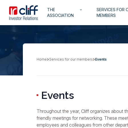
Skip
Aller directement au contenu
Navigation
THE
SERVICES FOR 
to
keyboard_arrow_down
principale
ASSOCIATION
MEMBERS
main
content
Home
Services for our members
Events
Breadcrumb
Events
Throughout the year, Cliff organizes about t
friendly meetings for networking. These mee
employees and colleagues from other departm