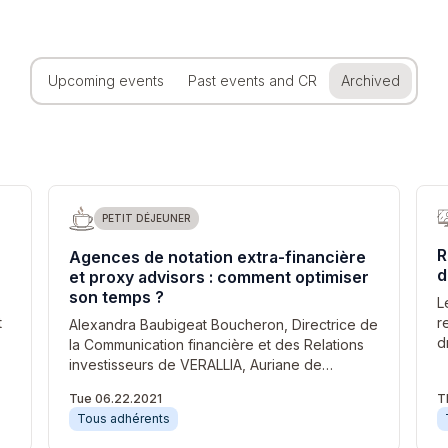
Upcoming events
Past events and CR
Archived
PETIT DÉJEUNER
R
Agences de notation extra-financière
d
et proxy advisors : comment optimiser
son temps ?
L
t
r
Alexandra Baubigeat Boucheron, Directrice de
d
la Communication financière et des Relations
investisseurs de VERALLIA, Auriane de…
Tue 06.22.2021
T
Tous adhérents