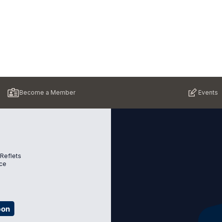
Become a Member
Events
 Reflets
ce
bon