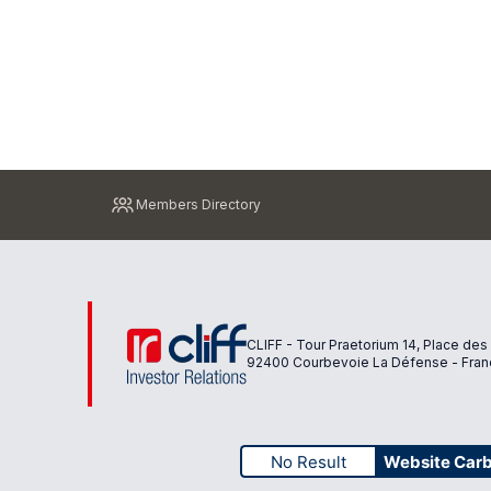
Pied
Members Directory
de
page
CLIFF - Tour Praetorium 14, Place des
92400 Courbevoie La Défense - Fran
No Result
Website Car