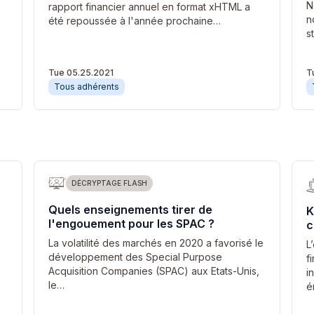
N
rapport financier annuel en format xHTML a
n
été repoussée à l'année prochaine…
s
Tue 05.25.2021
T
Tous adhérents
DÉCRYPTAGE FLASH
Quels enseignements tirer de
K
l'engouement pour les SPAC ?
c
La volatilité des marchés en 2020 a favorisé le
L
développement des Special Purpose
f
Acquisition Companies (SPAC) aux Etats-Unis,
i
le…
é