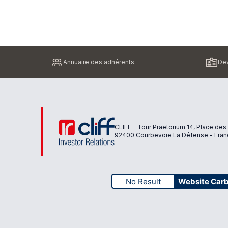
Pied
Annuaire des adhérents
Dev
de
page
CLIFF - Tour Praetorium 14, Place des
92400 Courbevoie La Défense - Fran
No Result
Website Car