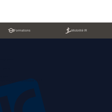
Formations
Mobilité IR
contacter
z-nous !
u site
ons légales et politique RGPD