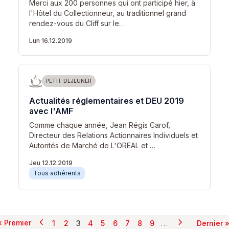
Merci aux 200 personnes qui ont participé hier, à
l'Hôtel du Collectionneur, au traditionnel grand
rendez-vous du Cliff sur le…
Lun 16.12.2019
PETIT DÉJEUNER
Actualités réglementaires et DEU 2019
avec l'AMF
Comme chaque année, Jean Régis Carof,
Directeur des Relations Actionnaires Individuels et
Autorités de Marché de L'OREAL et …
Jeu 12.12.2019
Tous adhérents
chevron_left
chevron_right
Pagination
…
« Premier
1
2
3
4
5
6
7
8
9
Dernier 
Page précédente
Page suivant
Première page
Page
Page
Page courante
Page
Page
Page
Page
Page
Page
Dern