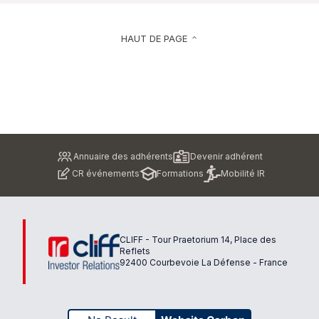
HAUT DE PAGE
keyboard_arrow_up
Pied
Annuaire des adhérents
Devenir adhérent
de
CR événements
Formations
Mobilité IR
page
CLIFF - Tour Praetorium 14, Place des
Reflets
92400 Courbevoie La Défense - France