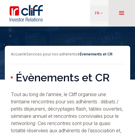
Aller
Aller directement au contenu
au
menu
FR
keyboard_arrow_down
contenu
principal
Accueil
Services pour nos adhérents
Évènements et CR
Fil
d'Ariane
Évènements et CR
Tout au long de l’année, le Cliff organise une
trentaine rencontres pour ses adhérents : débats /
petits déjeuners, décryptages flash, tables ouvertes,
séminaire annuel et rencontres conviviales pour le
networking
. Ces rencontres sont pour la quasi
totalité réservées aux adhérents de l’association et,