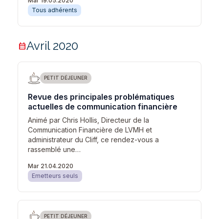
Mar 19.05.2020
Tous adhérents
Avril 2020
calendar_month
PETIT DÉJEUNER
Revue des principales problématiques
actuelles de communication financière
Animé par Chris Hollis, Directeur de la
Communication Financière de LVMH et
administrateur du Cliff, ce rendez-vous a
rassemblé une…
Mar 21.04.2020
Emetteurs seuls
PETIT DÉJEUNER