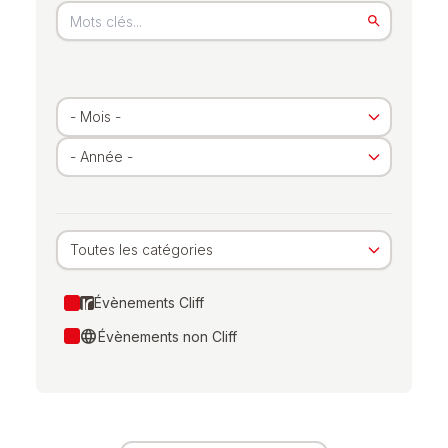
Toutes les catégories
Évènements Cliff
language
Évènements non Cliff