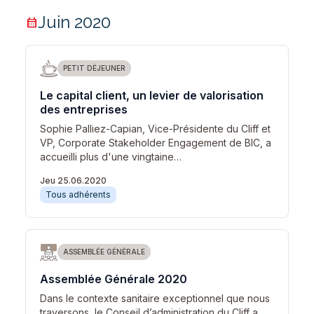
Juin 2020
calendar_month
PETIT DÉJEUNER
Le capital client, un levier de valorisation
des entreprises
Sophie Palliez-Capian, Vice-Présidente du Cliff et
VP, Corporate Stakeholder Engagement de BIC, a
accueilli plus d'une vingtaine…
Jeu 25.06.2020
Tous adhérents
ASSEMBLÉE GÉNÉRALE
Assemblée Générale 2020
Dans le contexte sanitaire exceptionnel que nous
traversons, le Conseil d’administration du Cliff a