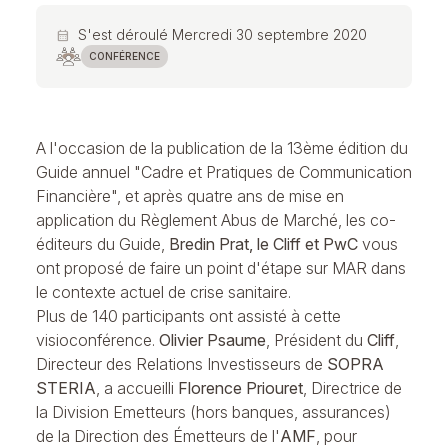
S'est déroulé Mercredi 30 septembre 2020
calendar_month
CONFÉRENCE
A l'occasion de la publication de la 13ème édition du
Guide annuel "Cadre et Pratiques de Communication
Financière", et après quatre ans de mise en
application du Règlement Abus de Marché, les co-
éditeurs du Guide,
Bredin Prat, le Cliff et PwC
vous
ont proposé de faire un point d'étape sur MAR dans
le contexte actuel de crise sanitaire.
Plus de 140 participants ont assisté à cette
visioconférence.
Olivier Psaume
, Président du
Cliff
,
Directeur des Relations Investisseurs de
SOPRA
STERIA
, a accueilli
Florence Priouret
, Directrice de
la Division Emetteurs (hors banques, assurances)
de la Direction des Émetteurs de l'
AMF
, pour