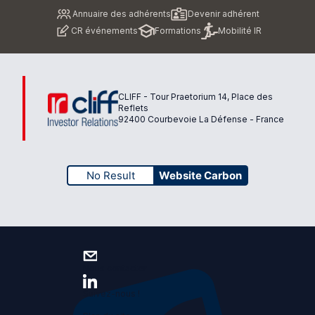
Pied
Annuaire des adhérents
Devenir adhérent
de
CR événements
Formations
Mobilité IR
page
CLIFF - Tour Praetorium 14, Place des
Reflets
92400 Courbevoie La Défense - France
No Result
Website Carbon
Nous contacter
Suivez-nous !