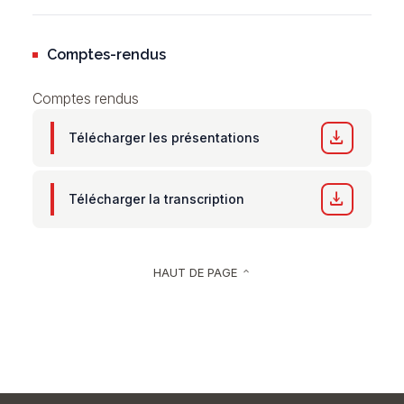
Comptes-rendus
Comptes rendus
download
Télécharger les présentations
download
Télécharger la transcription
HAUT DE PAGE
keyboard_arrow_up