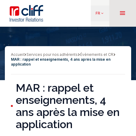
Aller
Aller directement au contenu
au
menu
FR
keyboard_arrow_down
contenu
principal
Accueil
Services pour nos adhérents
Évènements et CR
Fil
MAR : rappel et enseignements, 4 ans après la mise en
d'Ariane
application
MAR : rappel et
enseignements, 4
ans après la mise en
application