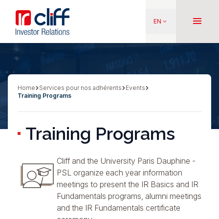
Skip
Aller directement au contenu
to
menu
EN
keyboard_arrow_down
main
content
Home
Services pour nos adhérents
Events
Breadcrumb
Training Programs
Training Programs
Cliff and the University Paris Dauphine -
PSL organize each year information
meetings to present the IR Basics and IR
Fundamentals programs, alumni meetings
and the IR Fundamentals certificate