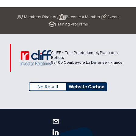
Pied
Members Directory
Become a Member
Events
de
Training Programs
page
CLIFF - Tour Praetorium 14, Place des
Reflets
92400 Courbevoie La Défense - France
No Result
Website Carbon
Contact us