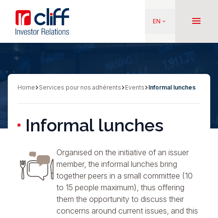
Skip
Aller directement au contenu
to
menu
EN
keyboard_arrow_down
main
content
Home
Services pour nos adhérents
Events
Informal lunches
Breadcrumb
Informal lunches
Organised on the initiative of an issuer
member, the informal lunches bring
together peers in a small committee (10
to 15 people maximum), thus offering
them the opportunity to discuss their
concerns around current issues, and this