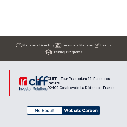
Pied
Members Directory
Become a Member
Events
de
Training Programs
page
CLIFF - Tour Praetorium 14, Place des
Reflets
92400 Courbevoie La Défense - France
No Result
Website Carbon