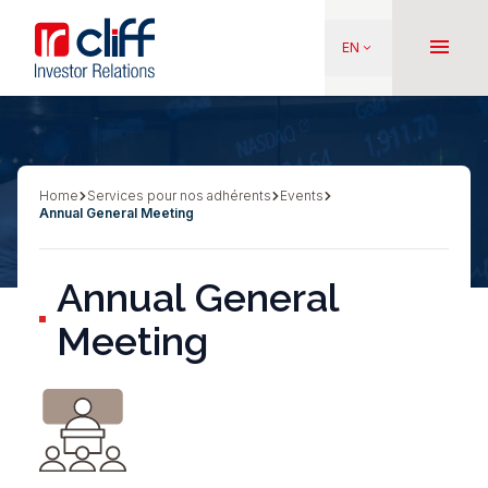
Skip
Aller directement au contenu
to
menu
EN
keyboard_arrow_down
main
content
Home
Services pour nos adhérents
Events
Breadcrumb
Annual General Meeting
Annual General
Meeting