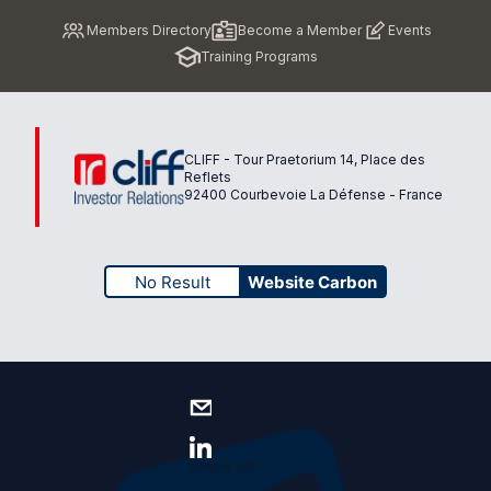
Pied
Members Directory
Become a Member
Events
de
Training Programs
page
CLIFF - Tour Praetorium 14, Place des
Reflets
92400 Courbevoie La Défense - France
No Result
Website Carbon
Contact us
Follow us!