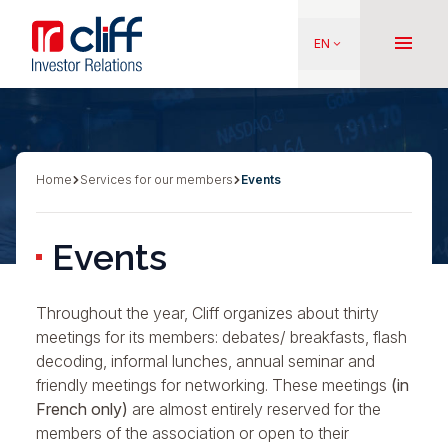
Skip
Aller directement au contenu
to
menu
EN
keyboard_arrow_down
main
content
Home
Services for our members
Events
Breadcrumb
Events
Throughout the year, Cliff organizes about thirty
meetings for its members: debates/ breakfasts, flash
decoding, informal lunches, annual seminar and
friendly meetings for networking. These meetings
(in
French only)
are almost entirely reserved for the
members of the association or open to their