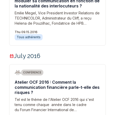
moduler sa communication en fonction de
la nationalité des interlocuteurs ?
Emilie Megel, Vice President Investor Relations de
TECHNICOLOR, Administrateur du Cliff, a reçu
Helena de Pouzilhac, Fondatrice de HPB…
Thu 09.15.2016
Tous adhérents
July 2016
calendar_month
CONFÉRENCE
Atelier OCF 2016 : Comment la
communication financière parle-t-elle des
risques ?
Tel est le thème de l'Atelier OCF 2016 qui s'est
tenu comme chaque année dans le cadre
du Forum Financier International de…