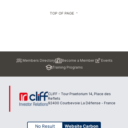
TOP OF PAGE
keyboard_arrow_up
Pied
Members Directory
Become a Member
Events
de
Training Programs
page
CLIFF - Tour Praetorium 14, Place des
Reflets
92400 Courbevoie La Défense - France
No Result
Website Carbon