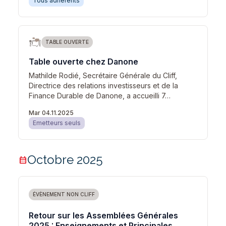
Tous adhérents
TABLE OUVERTE
Table ouverte chez Danone
Mathilde Rodié, Secrétaire Générale du Cliff,
Directrice des relations investisseurs et de la
Finance Durable de Danone, a accueilli 7…
Mar 04.11.2025
Emetteurs seuls
Octobre 2025
calendar_month
ÉVÈNEMENT NON CLIFF
Retour sur les Assemblées Générales
2025 : Enseignements et Principales