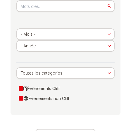
Toutes les catégories
Évènements Cliff
language
Évènements non Cliff