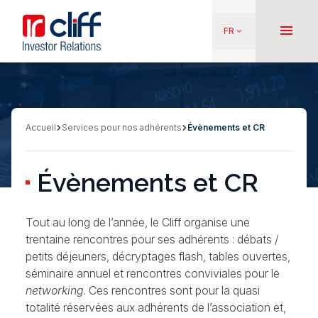
Aller
Aller directement au contenu
au
menu
FR
keyboard_arrow_down
contenu
principal
Accueil
Services pour nos adhérents
Évènements et CR
Fil
d'Ariane
Évènements et CR
Tout au long de l’année, le Cliff organise une
trentaine rencontres pour ses adhérents : débats /
petits déjeuners, décryptages flash, tables ouvertes,
séminaire annuel et rencontres conviviales pour le
networking
. Ces rencontres sont pour la quasi
totalité réservées aux adhérents de l’association et,