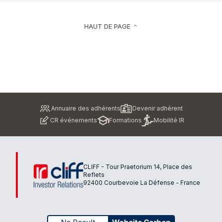
HAUT DE PAGE
keyboard_arrow_up
Pied
Annuaire des adhérents
Devenir adhérent
de
CR événements
Formations
Mobilité IR
page
CLIFF - Tour Praetorium 14, Place des
Reflets
92400 Courbevoie La Défense - France