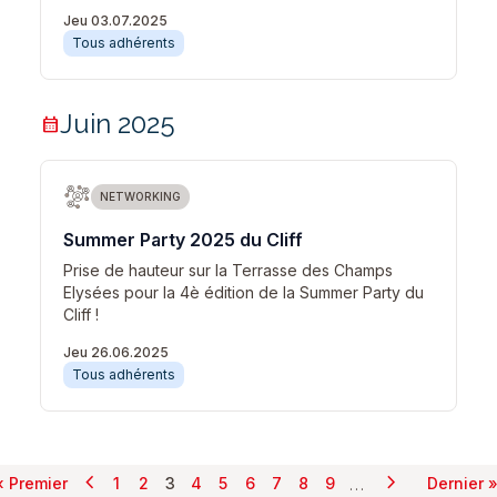
Jeu 03.07.2025
Tous adhérents
Juin 2025
calendar_month
NETWORKING
Summer Party 2025 du Cliff
Prise de hauteur sur la Terrasse des Champs
Elysées pour la 4è édition de la Summer Party du
Cliff !
Jeu 26.06.2025
Tous adhérents
chevron_left
chevron_right
Pagination
…
« Premier
1
2
3
4
5
6
7
8
9
Dernier 
Page précédente
Page suivant
Première page
Page
Page
Page courante
Page
Page
Page
Page
Page
Page
Dern