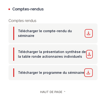
Comptes-rendus
Comptes rendus
Télécharger le compte-rendu du
download
séminaire
Télécharger la présentation synthèse de
download
la table ronde actionnaires individuels
download
Télécharger le programme du séminaire
HAUT DE PAGE
keyboard_arrow_up