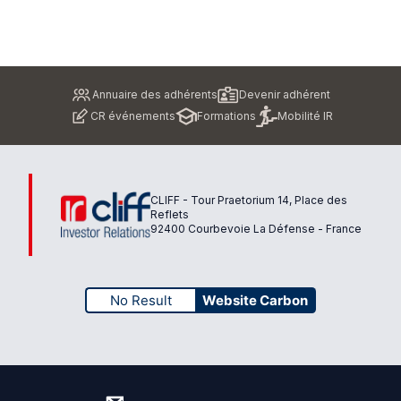
Pied
Annuaire des adhérents
Devenir adhérent
de
CR événements
Formations
Mobilité IR
page
CLIFF - Tour Praetorium 14, Place des
Reflets
92400 Courbevoie La Défense - France
No Result
Website Carbon