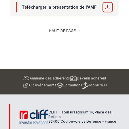
download
Télécharger la présentation de l'AMF
HAUT DE PAGE
keyboard_arrow_up
Pied
Annuaire des adhérents
Devenir adhérent
de
CR événements
Formations
Mobilité IR
page
CLIFF - Tour Praetorium 14, Place des
Reflets
92400 Courbevoie La Défense - France