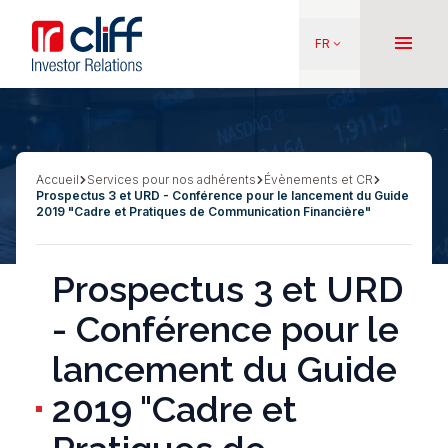
Aller
Aller directement au contenu
au
menu
FR
keyboard_arrow_down
contenu
principal
Accueil
Services pour nos adhérents
Évènements et CR
Fil
Prospectus 3 et URD - Conférence pour le lancement du Guide
d'Ariane
2019 "Cadre et Pratiques de Communication Financière"
Prospectus 3 et URD
- Conférence pour le
lancement du Guide
2019 "Cadre et