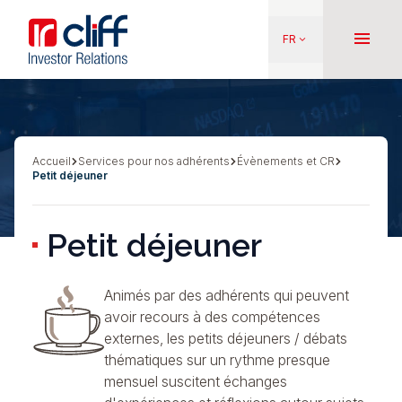
Aller
Aller directement au contenu
au
menu
FR
keyboard_arrow_down
contenu
principal
Accueil
Services pour nos adhérents
Évènements et CR
Fil
Petit déjeuner
d'Ariane
Petit déjeuner
Animés par des adhérents qui peuvent
avoir recours à des compétences
externes, les petits déjeuners / débats
thématiques sur un rythme presque
mensuel suscitent échanges