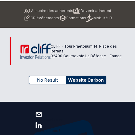
Pied
Annuaire des adhérents
Devenir adhérent
de
CR événements
Formations
Mobilité IR
page
CLIFF - Tour Praetorium 14, Place des
Reflets
92400 Courbevoie La Défense - France
No Result
Website Carbon
Nous contacter
Suivez-nous !