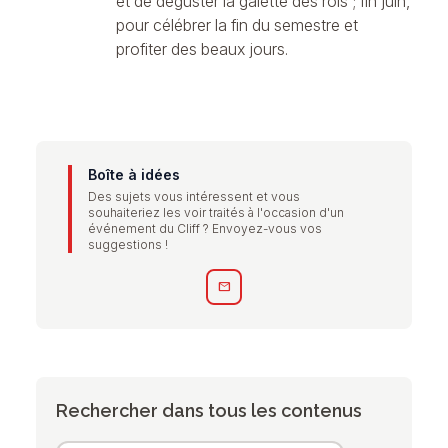
et de déguster la galette des rois ; fin juin,
pour célébrer la fin du semestre et
profiter des beaux jours.
Boîte à idées
Des sujets vous intéressent et vous
souhaiteriez les voir traités à l'occasion d'un
événement du Cliff ? Envoyez-vous vos
suggestions !
mail
Rechercher dans tous les contenus