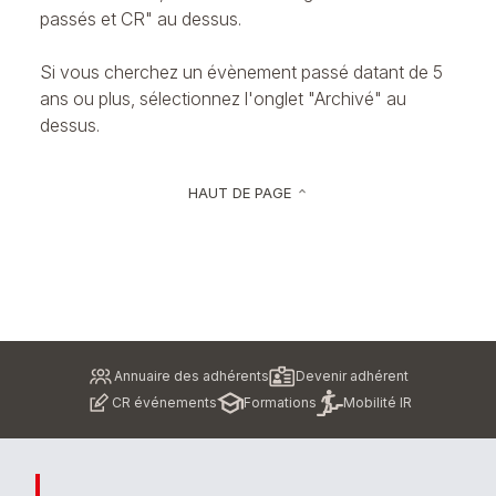
passés et CR" au dessus.
Si vous cherchez un évènement passé datant de 5
ans ou plus, sélectionnez l'onglet "Archivé" au
dessus.
HAUT DE PAGE
keyboard_arrow_up
Pied
Annuaire des adhérents
Devenir adhérent
de
CR événements
Formations
Mobilité IR
page