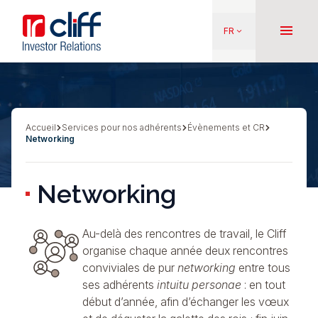
Aller
Aller directement au contenu
au
menu
FR
keyboard_arrow_down
contenu
principal
Accueil
Services pour nos adhérents
Évènements et CR
Fil
Networking
d'Ariane
Networking
Au-delà des rencontres de travail, le Cliff
organise chaque année deux rencontres
conviviales de pur
networking
entre tous
ses adhérents
intuitu personae
: en tout
début d’année, afin d’échanger les vœux