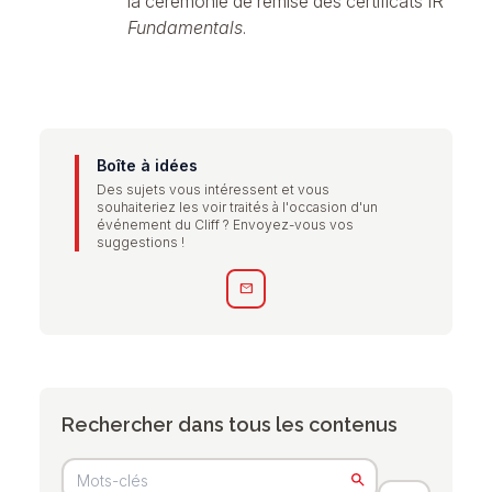
la cérémonie de remise des certificats IR
Fundamentals
.
Boîte à idées
Des sujets vous intéressent et vous
souhaiteriez les voir traités à l'occasion d'un
événement du Cliff ? Envoyez-vous vos
suggestions !
mail
Rechercher dans tous les contenus