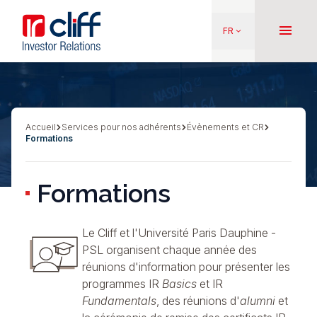
Aller
Aller directement au contenu
au
menu
FR
keyboard_arrow_down
contenu
principal
Accueil
Services pour nos adhérents
Évènements et CR
Fil
Formations
d'Ariane
Formations
Le Cliff et l'Université Paris Dauphine -
PSL
organisent chaque année des
réunions d'information pour présenter les
programmes
IR
Basics
et
IR
Fundamentals
, des réunions d'
alumni
et