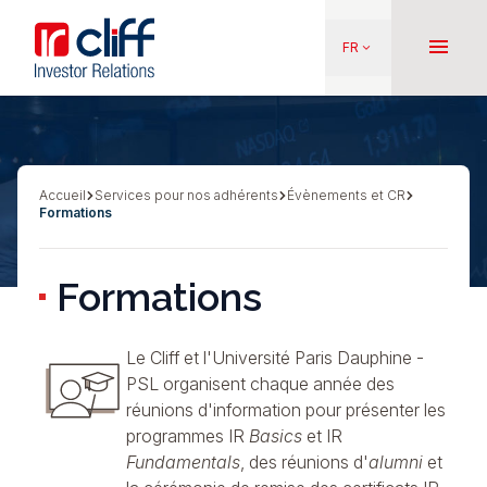
Aller
Aller directement au contenu
au
menu
FR
keyboard_arrow_down
contenu
principal
Accueil
Services pour nos adhérents
Évènements et CR
Fil
Formations
d'Ariane
Formations
Le Cliff et l'Université Paris Dauphine -
PSL
organisent chaque année des
réunions d'information pour présenter les
programmes
IR
Basics
et
IR
Fundamentals
, des réunions d'
alumni
et