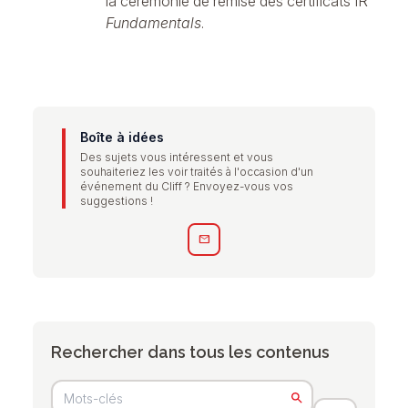
la cérémonie de remise des certificats IR
Fundamentals
.
Boîte à idées
Des sujets vous intéressent et vous
souhaiteriez les voir traités à l'occasion d'un
événement du Cliff ? Envoyez-vous vos
suggestions !
mail
Rechercher dans tous les contenus