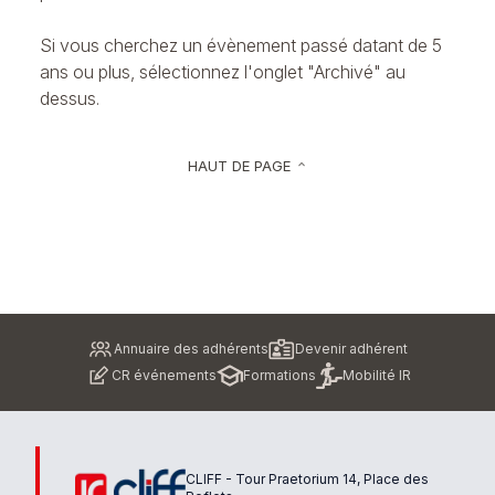
Si vous cherchez un évènement passé datant de 5
ans ou plus, sélectionnez l'onglet "Archivé" au
dessus.
HAUT DE PAGE
keyboard_arrow_up
Pied
Annuaire des adhérents
Devenir adhérent
de
CR événements
Formations
Mobilité IR
page
CLIFF - Tour Praetorium 14, Place des