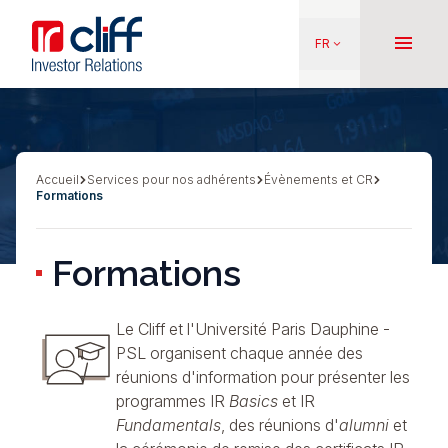
Aller
Aller directement au contenu
au
menu
FR
keyboard_arrow_down
contenu
principal
Accueil
Services pour nos adhérents
Évènements et CR
Fil
Formations
d'Ariane
Formations
Le Cliff et l'Université Paris Dauphine -
PSL
organisent chaque année des
réunions d'information pour présenter les
programmes
IR
Basics
et
IR
Fundamentals
, des réunions d'
alumni
et