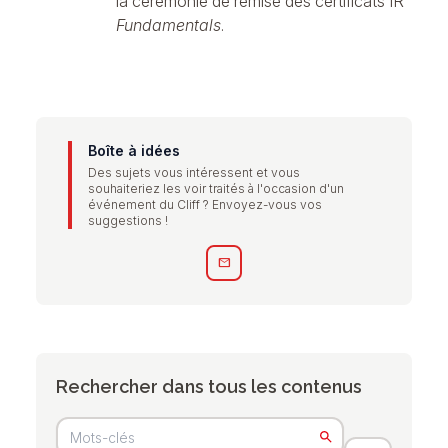
la cérémonie de remise des certificats IR
Fundamentals
.
Boîte à idées
Des sujets vous intéressent et vous
souhaiteriez les voir traités à l'occasion d'un
événement du Cliff ? Envoyez-vous vos
suggestions !
mail
Rechercher dans tous les contenus