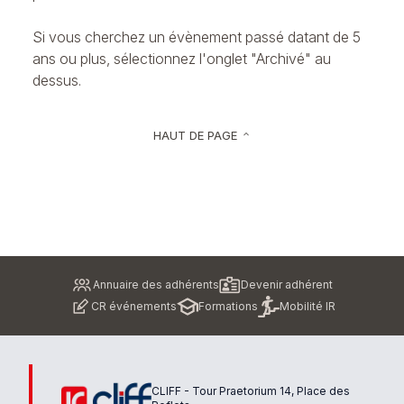
Si vous cherchez un évènement passé datant de 5
ans ou plus, sélectionnez l'onglet "Archivé" au
dessus.
HAUT DE PAGE
keyboard_arrow_up
Pied
Annuaire des adhérents
Devenir adhérent
de
CR événements
Formations
Mobilité IR
page
CLIFF - Tour Praetorium 14, Place des