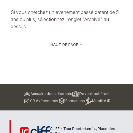
Si vous cherchez un évènement passé datant de 5
ans ou plus, sélectionnez l'onglet "Archivé" au
dessus.
HAUT DE PAGE
keyboard_arrow_up
Pied
Annuaire des adhérents
Devenir adhérent
de
CR événements
Formations
Mobilité IR
page
CLIFF - Tour Praetorium 14, Place des