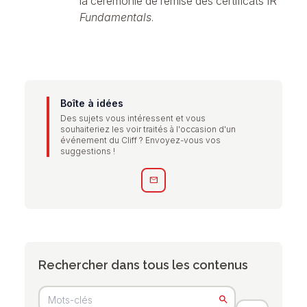
la cérémonie de remise des certificats IR
Fundamentals
.
Boîte à idées
Des sujets vous intéressent et vous
souhaiteriez les voir traités à l'occasion d'un
événement du Cliff ? Envoyez-vous vos
suggestions !
mail
Rechercher dans tous les contenus