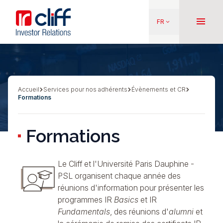
Aller
Aller directement au contenu
au
menu
FR
keyboard_arrow_down
contenu
principal
Accueil
Services pour nos adhérents
Évènements et CR
Fil
Formations
d'Ariane
Formations
Le Cliff et l'Université Paris Dauphine -
PSL
organisent chaque année des
réunions d'information pour présenter les
programmes
IR
Basics
et
IR
Fundamentals
, des réunions d'
alumni
et