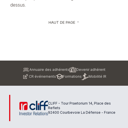
dessus.
HAUT DE PAGE
keyboard_arrow_up
Pied
Annuaire des adhérents
Devenir adhérent
de
CR événements
Formations
Mobilité IR
page
CLIFF - Tour Praetorium 14, Place des
Reflets
92400 Courbevoie La Défense - France