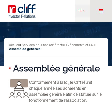
Aller
Aller directement au contenu
au
menu
FR
keyboard_arrow_down
contenu
principal
Accueil
Services pour nos adhérents
Évènements et CR
Fil
Assemblée générale
d'Ariane
Assemblée générale
Conformément à la loi, le Cliff réunit
chaque année ses adhérents en
assemblée générale afin de statuer sur le
fonctionnement de l’association.