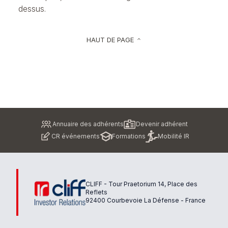
dessus.
HAUT DE PAGE
keyboard_arrow_up
Pied
Annuaire des adhérents
Devenir adhérent
de
CR événements
Formations
Mobilité IR
page
CLIFF - Tour Praetorium 14, Place des
Reflets
92400 Courbevoie La Défense - France