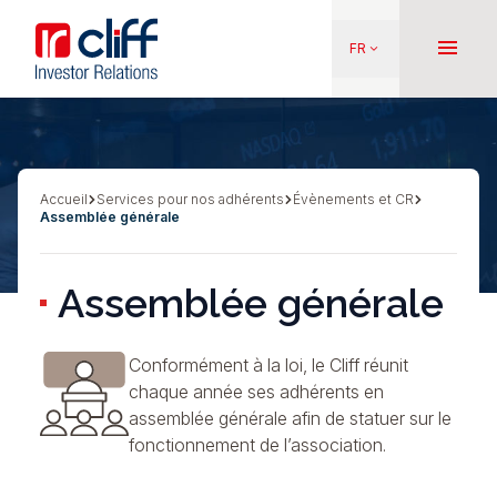
Aller
Aller directement au contenu
au
menu
FR
keyboard_arrow_down
contenu
principal
Accueil
Services pour nos adhérents
Évènements et CR
Fil
Assemblée générale
d'Ariane
Assemblée générale
Conformément à la loi, le Cliff réunit
chaque année ses adhérents en
assemblée générale afin de statuer sur le
fonctionnement de l’association.