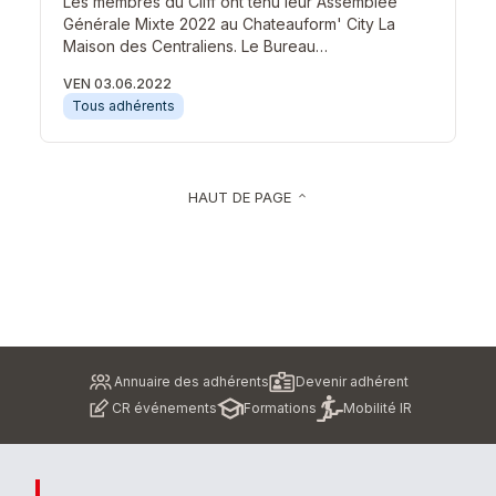
Les membres du Cliff ont tenu leur Assemblée
Générale Mixte 2022 au Chateauform' City La
Maison des Centraliens. Le Bureau…
VEN 03.06.2022
Tous adhérents
HAUT DE PAGE
keyboard_arrow_up
Pied
Annuaire des adhérents
Devenir adhérent
de
CR événements
Formations
Mobilité IR
page