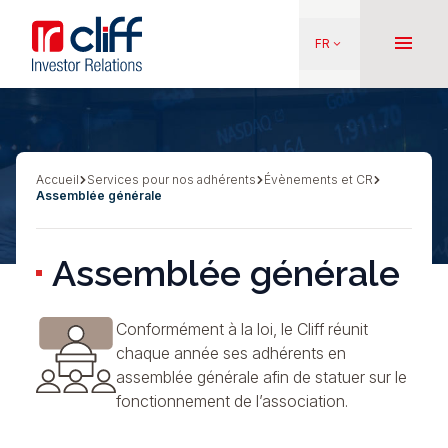
Aller
Aller directement au contenu
au
menu
FR
keyboard_arrow_down
contenu
principal
Accueil
Services pour nos adhérents
Évènements et CR
Fil
Assemblée générale
d'Ariane
Assemblée générale
Conformément à la loi, le Cliff réunit
chaque année ses adhérents en
assemblée générale afin de statuer sur le
fonctionnement de l’association.