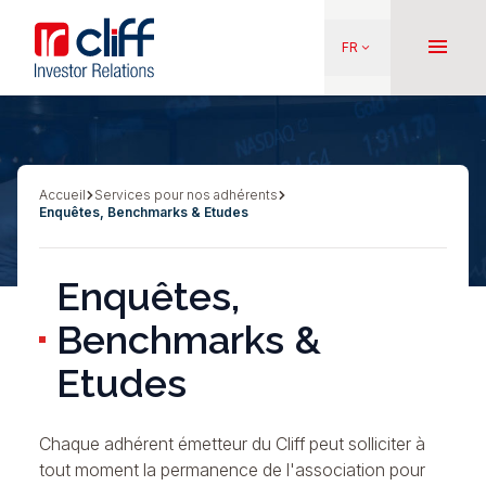
Aller
Aller directement au contenu
au
menu
FR
keyboard_arrow_down
contenu
principal
Accueil
Services pour nos adhérents
Fil
Enquêtes, Benchmarks & Etudes
d'Ariane
Enquêtes,
Benchmarks &
Etudes
Chaque adhérent émetteur du Cliff peut solliciter à
tout moment la permanence de l'association pour