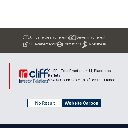
Pied
Annuaire des adhérents
Devenir adhérent
de
CR événements
Formations
Mobilité IR
page
CLIFF - Tour Praetorium 14, Place des
Reflets
92400 Courbevoie La Défense - France
No Result
Website Carbon