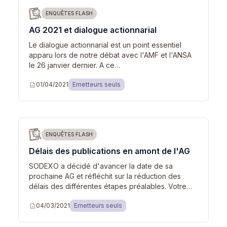
ENQUÊTES FLASH
AG 2021 et dialogue actionnarial
Le dialogue actionnarial est un point essentiel
apparu lors de notre débat avec l'AMF et l'ANSA
le 26 janvier dernier. A ce…
description
01/04/2021
Emetteurs seuls
ENQUÊTES FLASH
Délais des publications en amont de l'AG
SODEXO a décidé d'avancer la date de sa
prochaine AG et réfléchit sur la réduction des
délais des différentes étapes préalables. Votre…
description
04/03/2021
Emetteurs seuls