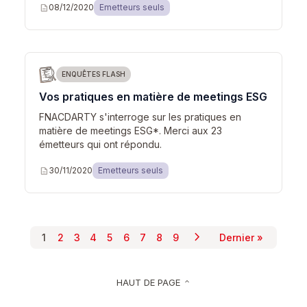
description
08/12/2020
Emetteurs seuls
ENQUÊTES FLASH
Vos pratiques en matière de meetings ESG
FNACDARTY s'interroge sur les pratiques en
matière de meetings ESG*. Merci aux 23
émetteurs qui ont répondu.
description
30/11/2020
Emetteurs seuls
chevron_right
Pagination
1
2
3
4
5
6
7
8
9
Dernier »
Page suivante
Page courante
Page
Page
Page
Page
Page
Page
Page
Page
Dernière pag
HAUT DE PAGE
keyboard_arrow_up