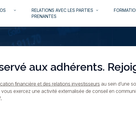
NOS
RELATIONS AVEC LES PARTIES
FORMATIO
keyboard_arrow_down
keyboard_arrow_down
PRENANTES
servé aux adhérents. Rejoi
ation financière et des relations investisseurs
au sein d’une so
i vous exercez une activité externalisée de conseil en commun
.