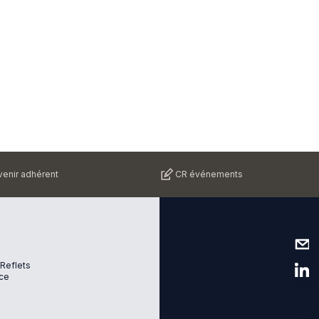
enir adhérent
CR événements
Nous 
 Reflets
ce
Suive
Plan d
Menti