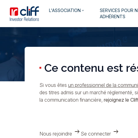
Aller
Aller directement au contenu
Navigation
L'ASSOCIATION
SERVICES POUR 
au
keyboard_arrow_down
principale
ADHÉRENTS
contenu
principal
Ce contenu est ré
Si vous êtes
un professionnel de la communic
des titres admis sur un marché réglementé, s
la communication financière,
rejoignez le Cliff
arrow_right_alt
arrow_right_alt
Nous rejoindre
Se connecter