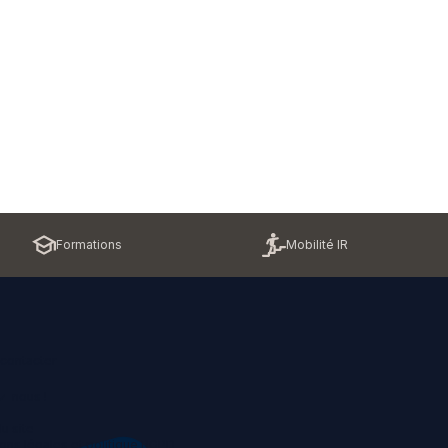
Formations
Mobilité IR
contacter
z-nous !
u site
ons légales et politique RGPD