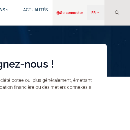
NS
ACTUALITÉS
keyboard_arrow_down
Menu
account_circle
Se connecter
FR
keyboard_arrow_down
du
compte
de
l'utilisateur
gnez-nous !
ciété cotée ou, plus généralement, émettant
ication financière ou des métiers connexes à