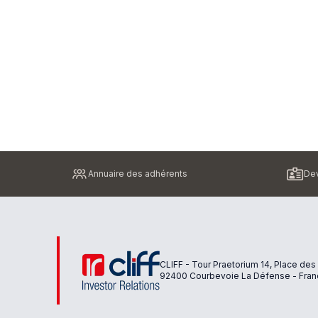
Pied
Annuaire des adhérents
Dev
de
page
CLIFF - Tour Praetorium 14, Place des
92400 Courbevoie La Défense - Fran