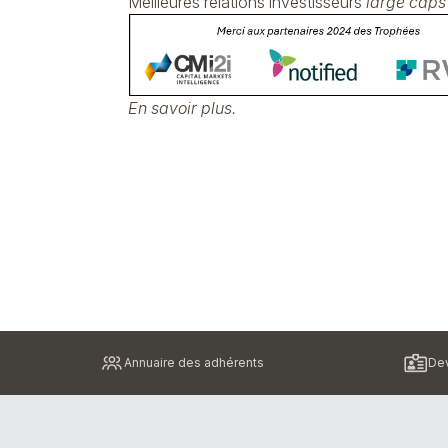
Meilleures relations investisseurs
large caps
En savoir plus.
Pied
Annuaire des adhérents
Dev
de
page