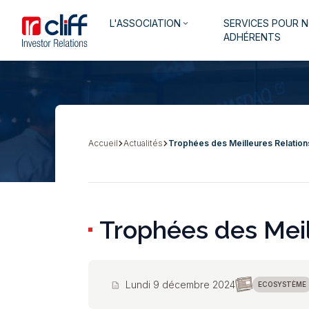
Aller
Aller directement au contenu
Navigation
L'ASSOCIATION
SERVICES POUR 
au
keyboard_arrow_down
principale
ADHÉRENTS
contenu
principal
Accueil
Actualités
Trophées des Meilleures Relation
Fil
d'Ariane
Trophées des Meil
Lundi 9 décembre 2024
description
ECOSYSTÈME