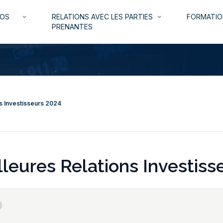
NOS
RELATIONS AVEC LES PARTIES
FORMATIO
keyboard_arrow_down
keyboard_arrow_down
PRENANTES
s Investisseurs 2024
leures Relations Investiss