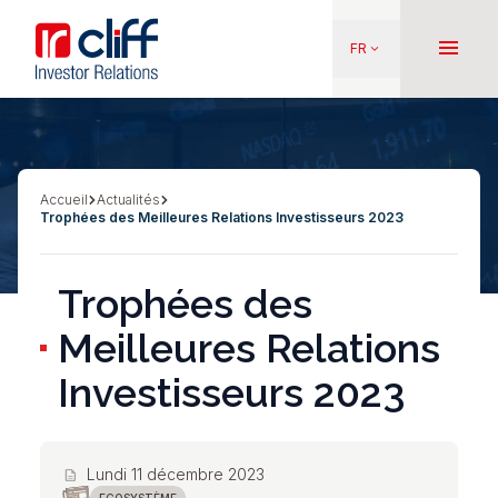
Aller
Aller directement au contenu
au
menu
FR
keyboard_arrow_down
contenu
principal
Accueil
Actualités
Fil
Trophées des Meilleures Relations Investisseurs 2023
d'Ariane
Trophées des
Meilleures Relations
Investisseurs 2023
Lundi 11 décembre 2023
description