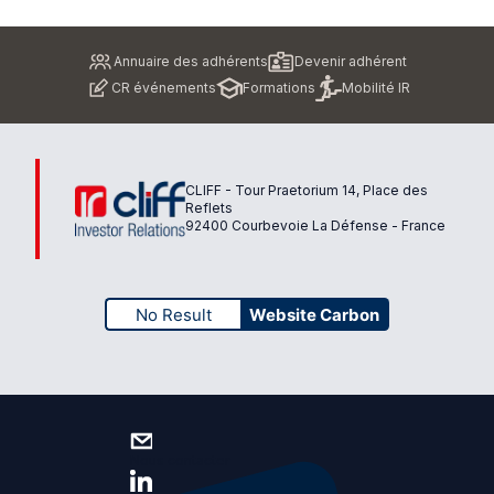
Pied
Annuaire des adhérents
Devenir adhérent
de
CR événements
Formations
Mobilité IR
page
CLIFF - Tour Praetorium 14, Place des
Reflets
92400 Courbevoie La Défense - France
No Result
Website Carbon
Nous contacter