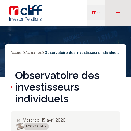
Aller
Aller directement au contenu
au
menu
FR
keyboard_arrow_down
contenu
principal
Accueil
Actualités
Observatoire des investisseurs individuels
Fil
d'Ariane
Observatoire des
investisseurs
individuels
Mercredi 15 avril 2026
description
ECOSYSTÈME