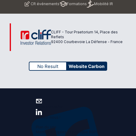
CR événements
Formations
Mobilité IR
page
CLIFF - Tour Praetorium 14, Place des
Reflets
92400 Courbevoie La Défense - France
No Result
Website Carbon
Nous contacter
Suivez-nous !
Plan du site
Mentions légales et politique RGPD