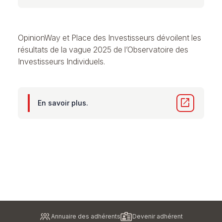
OpinionWay et Place des Investisseurs dévoilent les
résultats de la vague 2025 de l’Observatoire des
Investisseurs Individuels.
open_in_new
En savoir plus.
Pied
Annuaire des adhérents
Devenir adhérent
de