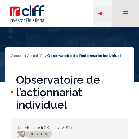
Aller
Aller directement au contenu
au
menu
FR
keyboard_arrow_down
contenu
principal
Accueil
Actualités
Observatoire de l’actionnariat individuel
Fil
d'Ariane
Observatoire de
l’actionnariat
individuel
Mercredi 23 juillet 2025
description
ECOSYSTÈME