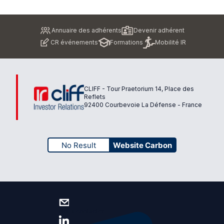
Pied
Annuaire des adhérents
Devenir adhérent
de
CR événements
Formations
Mobilité IR
page
CLIFF - Tour Praetorium 14, Place des
Reflets
92400 Courbevoie La Défense - France
No Result
Website Carbon
Nous contacter