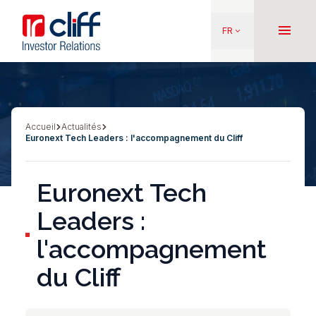
Aller
Aller directement au contenu
au
menu
FR
keyboard_arrow_down
contenu
principal
Accueil
Actualités
Fil
Euronext Tech Leaders : l'accompagnement du Cliff
d'Ariane
Euronext Tech
Leaders :
l'accompagnement
du Cliff