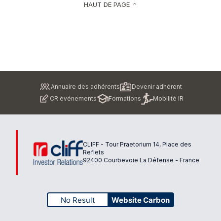
HAUT DE PAGE
keyboard_arrow_up
Pied
Annuaire des adhérents
Devenir adhérent
de
CR événements
Formations
Mobilité IR
page
CLIFF - Tour Praetorium 14, Place des
Reflets
92400 Courbevoie La Défense - France
No Result
Website Carbon