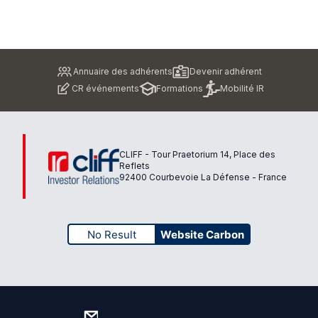
Pied
Annuaire des adhérents
Devenir adhérent
de
CR événements
Formations
Mobilité IR
page
CLIFF - Tour Praetorium 14, Place des
Reflets
92400 Courbevoie La Défense - France
No Result
Website Carbon