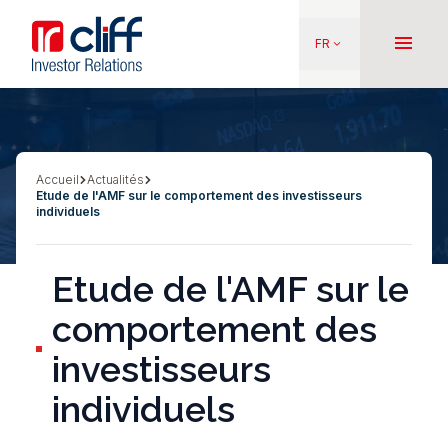
Aller
Aller directement au contenu
au
menu
FR
keyboard_arrow_down
contenu
principal
Accueil
Actualités
Fil
Etude de l'AMF sur le comportement des investisseurs
d'Ariane
individuels
Etude de l'AMF sur le
comportement des
investisseurs
individuels