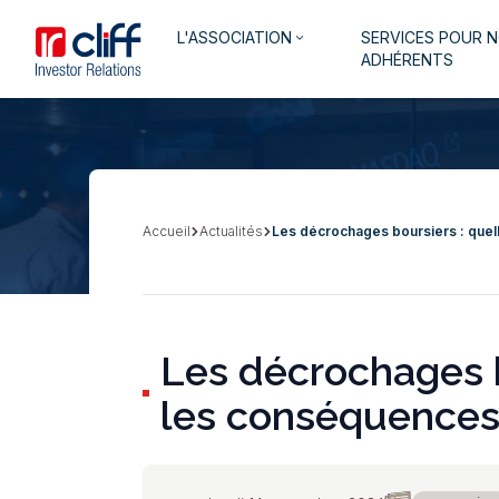
Aller
Aller directement au contenu
Navigation
L'ASSOCIATION
SERVICES POUR 
au
keyboard_arrow_down
principale
ADHÉRENTS
contenu
principal
Accueil
Actualités
Les décrochages boursiers : quel
Fil
d'Ariane
Les décrochages bo
les conséquences