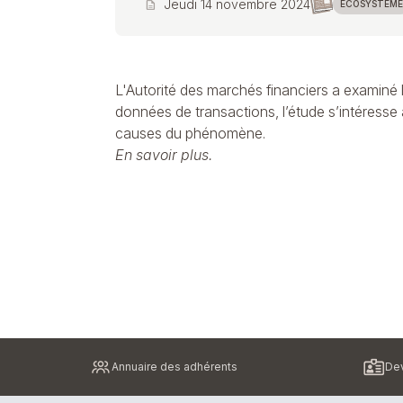
Jeudi 14 novembre 2024
description
ECOSYSTÈME
L'Autorité des marchés financiers a examiné l
données de transactions, l’étude s’intéresse 
causes du phénomène.
En savoir plus.
Pied
Annuaire des adhérents
Dev
de
page