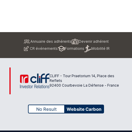
Pied
Annuaire des adhérents
Devenir adhérent
de
CR événements
Formations
Mobilité IR
page
CLIFF - Tour Praetorium 14, Place des
Reflets
92400 Courbevoie La Défense - France
No Result
Website Carbon