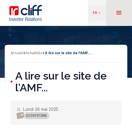
Aller
Aller directement au contenu
au
menu
FR
keyboard_arrow_down
contenu
principal
Accueil
Actualités
A lire sur le site de l'AMF...
Fil
d'Ariane
A lire sur le site de
l'AMF...
Lundi 26 mai 2025
description
ECOSYSTÈME