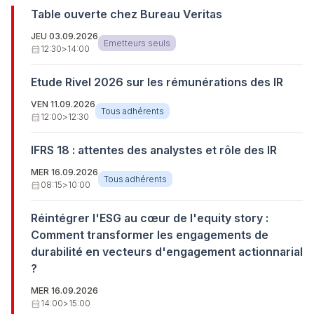
Table ouverte chez Bureau Veritas
JEU 03.09.2026
Emetteurs seuls
calendar_month
12:30
>
14:00
Etude Rivel 2026 sur les rémunérations des IR
VEN 11.09.2026
Tous adhérents
calendar_month
12:00
>
12:30
IFRS 18 : attentes des analystes et rôle des IR
MER 16.09.2026
Tous adhérents
calendar_month
08:15
>
10:00
Réintégrer l'ESG au cœur de l'equity story :
Comment transformer les engagements de
durabilité en vecteurs d'engagement actionnarial
?
MER 16.09.2026
calendar_month
14:00
>
15:00