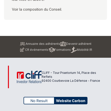
Voir la composition du Conseil.
Pied
Annuaire des adhérents
Devenir adhérent
de
CR événements
Formations
Mobilité IR
page
CLIFF - Tour Praetorium 14, Place des
Reflets
92400 Courbevoie La Défense - France
No Result
Website Carbon