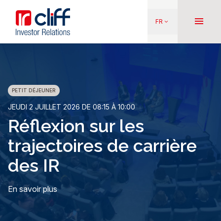
Aller
Aller directement au contenu
au
menu
FR
keyboard_arrow_down
contenu
principal
PETIT DÉJEUNER
D
JEUDI 2 JUILLET 2026 DE 08:15 À 10:00
ME
Réflexion sur les
A
trajectoires de carrière
des IR
En
En savoir plus