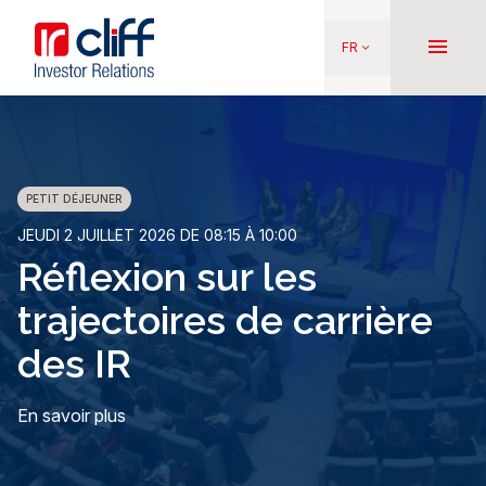
Aller
Aller directement au contenu
au
menu
FR
keyboard_arrow_down
contenu
principal
PETIT DÉJEUNER
D
JEUDI 2 JUILLET 2026 DE 08:15 À 10:00
ME
Réflexion sur les
A
trajectoires de carrière
des IR
En
En savoir plus