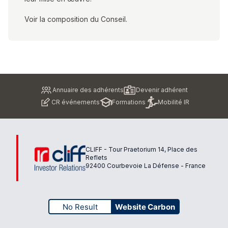
Voir la composition du Conseil.
Pied
Annuaire des adhérents
Devenir adhérent
de
CR événements
Formations
Mobilité IR
page
CLIFF - Tour Praetorium 14, Place des
Reflets
92400 Courbevoie La Défense - France
No Result
Website Carbon