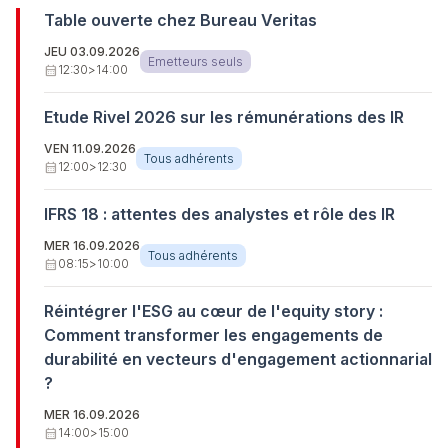
Table ouverte chez Bureau Veritas
JEU 03.09.2026
Emetteurs seuls
calendar_month
12:30
>
14:00
Etude Rivel 2026 sur les rémunérations des IR
VEN 11.09.2026
Tous adhérents
calendar_month
12:00
>
12:30
IFRS 18 : attentes des analystes et rôle des IR
MER 16.09.2026
Tous adhérents
calendar_month
08:15
>
10:00
Réintégrer l'ESG au cœur de l'equity story :
Comment transformer les engagements de
durabilité en vecteurs d'engagement actionnarial
?
MER 16.09.2026
calendar_month
14:00
>
15:00