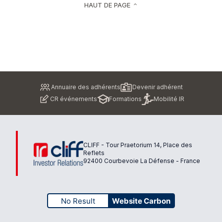
HAUT DE PAGE
keyboard_arrow_up
Pied
Annuaire des adhérents
Devenir adhérent
de
CR événements
Formations
Mobilité IR
page
CLIFF - Tour Praetorium 14, Place des
Reflets
92400 Courbevoie La Défense - France
No Result
Website Carbon