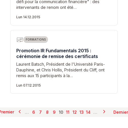
défi pour la communication financière" : des
intervenants de renom ont été…
Lun 14.12.2015
FORMATIONS
Promotion IR Fundamentals 2015 :
cérémonie de remise des certificats
Laurent Batsch, Président de l'Université Paris-
Dauphine, et Chris Hollis, Président du Cliff, ont
remis aux 15 participants à la…
Lun 07.12.2015
chevron_left
chevron_right
Pagination
…
…
Premier
6
7
8
9
10
11
12
13
14
Dernier
Page précédente
Page suiva
Première page
Page
Page
Page
Page
Page courante
Page
Page
Page
Page
De