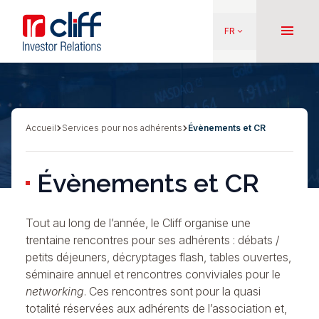
Aller
Aller directement au contenu
au
menu
FR
keyboard_arrow_down
contenu
principal
Accueil
Services pour nos adhérents
Évènements et CR
Fil
d'Ariane
Évènements et CR
Tout au long de l’année, le Cliff organise une
trentaine rencontres pour ses adhérents : débats /
petits déjeuners, décryptages flash, tables ouvertes,
séminaire annuel et rencontres conviviales pour le
networking
. Ces rencontres sont pour la quasi
totalité réservées aux adhérents de l’association et,