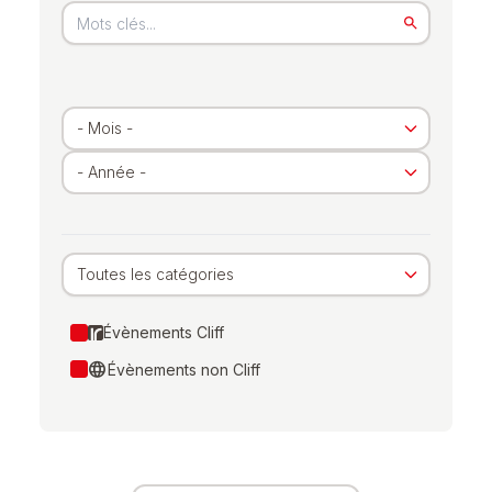
Toutes les catégories
Évènements Cliff
language
Évènements non Cliff