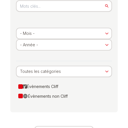
Toutes les catégories
Évènements Cliff
language
Évènements non Cliff