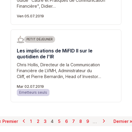
Guide "Cadre et Pratiques de Communication
Financière", Didier…
Ven 05.07.2019
PETIT DÉJEUNER
Les implications de MiFID II sur le
quotidien de l'IR
Chris Hollis, Directeur de la Communication
Financière de LVMH, Administrateur du
Cliff, et Pierre Bernardin, Head of Investor…
Mar 02.07.2019
Emetteurs seuls
chevron_left
chevron_right
Pagination
…
« Premier
1
2
3
4
5
6
7
8
9
Dernier 
Page précédente
Page suivant
Première page
Page
Page
Page
Page courante
Page
Page
Page
Page
Page
Dern