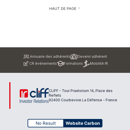
HAUT DE PAGE
keyboard_arrow_up
Pied
Annuaire des adhérents
Devenir adhérent
de
CR événements
Formations
Mobilité IR
page
CLIFF - Tour Praetorium 14, Place des
Reflets
92400 Courbevoie La Défense - France
No Result
Website Carbon