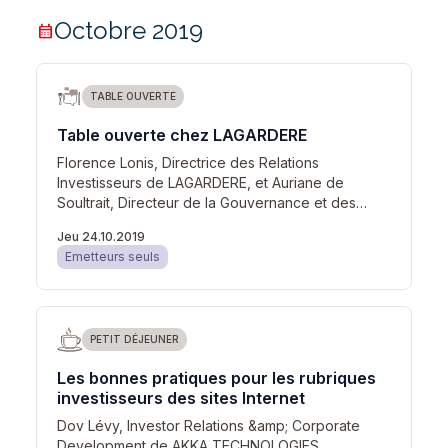
Octobre 2019
calendar_month
TABLE OUVERTE
Table ouverte chez LAGARDERE
Florence Lonis, Directrice des Relations
Investisseurs de LAGARDERE, et Auriane de
Soultrait, Directeur de la Gouvernance et des…
Jeu 24.10.2019
Emetteurs seuls
PETIT DÉJEUNER
Les bonnes pratiques pour les rubriques
investisseurs des sites Internet
Dov Lévy, Investor Relations &amp; Corporate
Development de AKKA TECHNOLOGIES