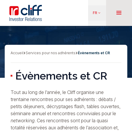
Aller
Aller directement au contenu
au
menu
FR
keyboard_arrow_down
contenu
principal
Accueil
Services pour nos adhérents
Évènements et CR
Fil
d'Ariane
Évènements et CR
Tout au long de l’année, le Cliff organise une
trentaine rencontres pour ses adhérents : débats /
petits déjeuners, décryptages flash, tables ouvertes,
séminaire annuel et rencontres conviviales pour le
networking
. Ces rencontres sont pour la quasi
totalité réservées aux adhérents de l’association et,