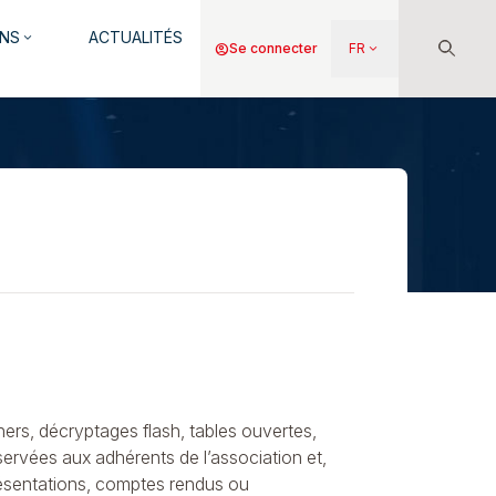
NS
ACTUALITÉS
keyboard_arrow_down
Menu
account_circle
Se connecter
FR
keyboard_arrow_down
du
compte
de
l'utilisateur
ners, décryptages flash, tables ouvertes,
éservées aux adhérents de l’association et,
présentations, comptes rendus ou