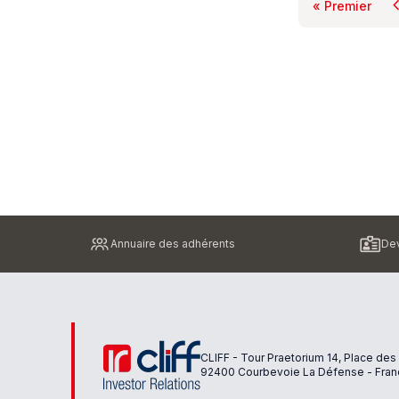
chevron
« Premier
Première
Pied
Annuaire des adhérents
Dev
de
page
CLIFF - Tour Praetorium 14, Place des
92400 Courbevoie La Défense - Fran