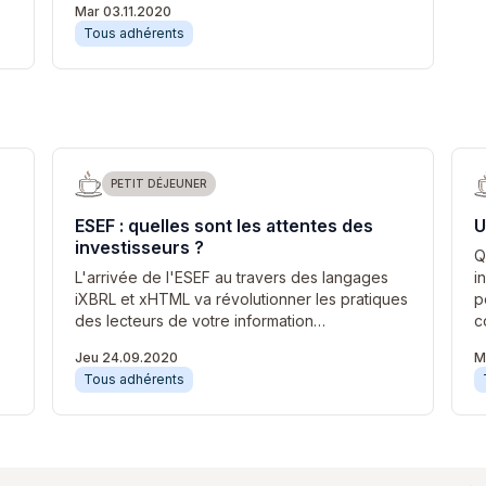
Mar 03.11.2020
Tous adhérents
PETIT DÉJEUNER
ESEF : quelles sont les attentes des
U
investisseurs ?
Q
L'arrivée de l'ESEF au travers des langages
i
iXBRL et xHTML va révolutionner les pratiques
p
des lecteurs de votre information…
c
Jeu 24.09.2020
M
Tous adhérents
Pagination