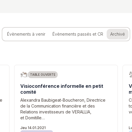
Évènements à venir
Évènements passés et CR
Archivé
TABLE OUVERTE
Visioconférence informelle en petit
V
comité
m
e
ce
Alexandra Baubigeat-Boucheron, Directrice
C
de la Communication financière et des
t
Relations investisseurs de VERALLIA,
v
et Domitille…
Jeu 14.01.2021
L