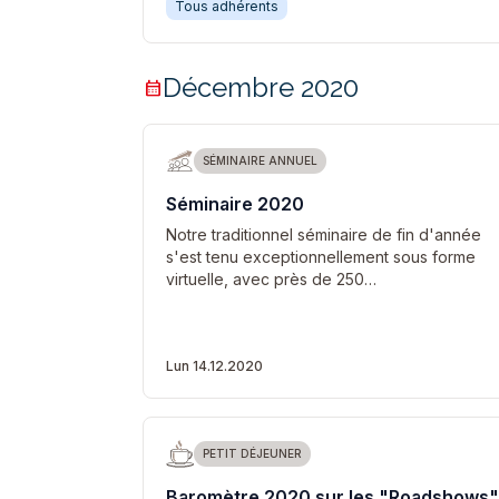
Tous adhérents
Décembre 2020
calendar_month
SÉMINAIRE ANNUEL
Séminaire 2020
Notre traditionnel séminaire de fin d'année
s'est tenu exceptionnellement sous forme
virtuelle, avec près de 250…
Lun 14.12.2020
PETIT DÉJEUNER
Baromètre 2020 sur les "Roadshows"