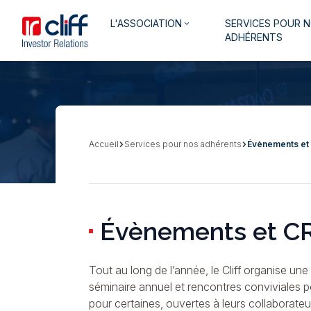
Aller
Aller directement au contenu
Navigation
L'ASSOCIATION
SERVICES POUR 
au
keyboard_arrow_down
principale
ADHÉRENTS
contenu
principal
Accueil
Services pour nos adhérents
Évènements et
Fil
d'Ariane
Évènements et C
Tout au long de l’année, le Cliff organise un
séminaire annuel et rencontres conviviales p
pour certaines, ouvertes à leurs collaborate