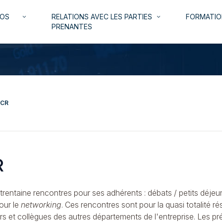
NOS
RELATIONS AVEC LES PARTIES
FORMATIO
keyboard_arrow_down
keyboard_arrow_down
PRENANTES
 CR
R
e trentaine rencontres pour ses adhérents : débats / petits déjeu
our le
networking
. Ces rencontres sont pour la quasi totalité r
urs et collègues des autres départements de l'entreprise. Les 