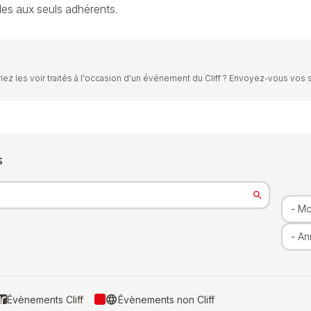
les aux seuls adhérents.
iez les voir traités à l'occasion d'un événement du Cliff ? Envoyez-vous vos 
s
language
Évènements Cliff
Évènements non Cliff