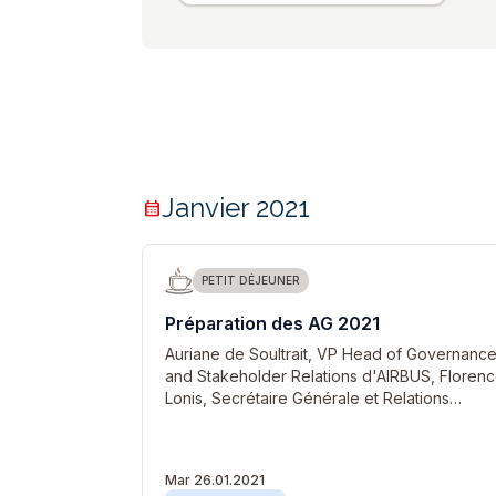
Janvier 2021
calendar_month
PETIT DÉJEUNER
Préparation des AG 2021
Auriane de Soultrait, VP Head of Governanc
and Stakeholder Relations d'AIRBUS, Floren
Lonis, Secrétaire Générale et Relations…
Mar 26.01.2021